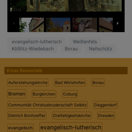
1
/
12
evangelisch-lutherisch
Weißenfels
Kößlitz-Wiedebach
Borau
Nellschütz
Kiras Reiseziele
Auferstehungskirche
Bad Wörishofen
Borau
Bremen
Burgkirchen
Coburg
Communität Christusbruderschaft Selbitz
Deggendorf
Dietrich Bonhoeffer
Dreifaltigkeitskirche
Dresden
evangelisch-lutherisch
evangelisch