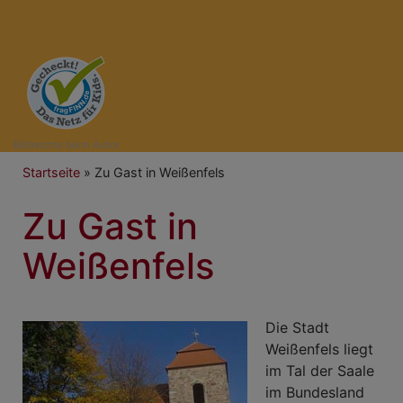
Bildrechte
beim Autor
Breadcrumb
Startseite
Zu Gast in Weißenfels
Zu Gast in
Weißenfels
Die Stadt
Weißenfels liegt
im Tal der Saale
im Bundesland