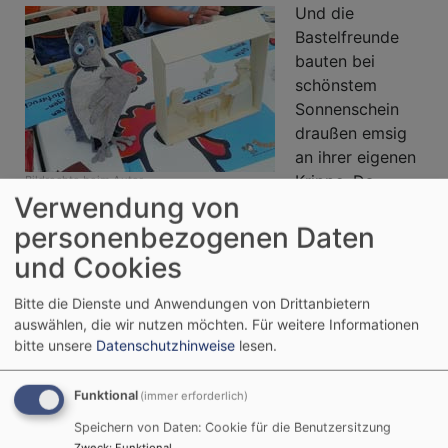
Und die
Bastelfreunde
bauten bei
schönstem
Sonnenschein
draußen emsig
an ihrer eigenen
Krippe. Da
Bildrechte
beim Autor
Verwendung von
konnte ich nur noch staunen! Immer wieder toll, wie
sich Menschen für ihre Kirche engagieren!!
personenbezogenen Daten
und Cookies
In Borau durfte
ich mit der
Bitte die Dienste und Anwendungen von Drittanbietern
Familienkirche
auswählen, die wir nutzen möchten.
Für weitere Informationen
bei einem Projekt
bitte unsere
Datenschutzhinweise
lesen.
dabei sein, das
mir sehr vertraut
Funktional
(immer erforderlich)
vorkam: "Wo der
Speichern von Daten: Cookie für die Benutzersitzung
Glaube eine
Zweck
:
Funktional