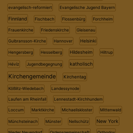
evangelisch-reformiert
Evangelische Jugend Bayern
Finnland
Fischbach
Flossenbürg
Forchheim
Frauenkirche
Friedenskirche
Gleisenau
Helsinki
Gulbransson-Kirche
Hannover
Hildesheim
Hengersberg
Hesselberg
Hiltrup
katholisch
Hévíz
Jugendbegegnung
Kirchengemeinde
Kirchentag
Kößlitz-Wiedebach
Landessynode
Laufen am Rheinfall
Lennestadt-Kirchhundem
Loccum
Marktkirche
Michaeliskloster
Mittenwald
New York
Münchsteinach
Münster
Nellschütz
Nieder Neuendorf
Ordensgemeinschaft
Orthodox