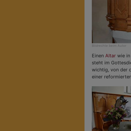
Bildrechte
beim Autor
Einen
Altar
wie in
steht im Gottesd
wichtig, von der 
einer reformierten