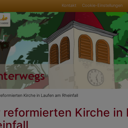
Fußbereichsmen
Kontakt
Cookie-Einstellungen
umb
reformierten Kirche in Laufen am Rheinfall
 reformierten Kirche in
infall