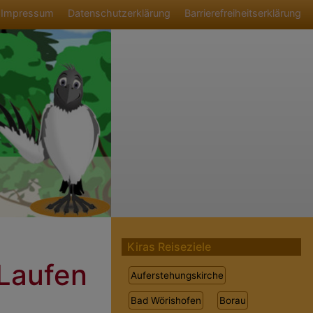
ü
Impressum
Datenschutzerklärung
Barrierefreiheitserklärung
Kiras Reiseziele
 Laufen
Auferstehungskirche
Bad Wörishofen
Borau