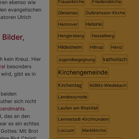
ören ebenso wie
Frauenkirche
Friedenskirche
 den evangelischen
Gleisenau
Gulbransson-Kirche
atoren Ulrich
Helsinki
Hannover
 Bilder,
Hengersberg
Hesselberg
Hildesheim
Hiltrup
Hévíz
h kein Kreuz. Hier
katholisch
Jugendbegegnung
zel
besonders
Kirchengemeinde
ird, gibt es in
Kirchentag
Kößlitz-Wiedebach
 beiden
Landessynode
uther sich nicht
Laufen am Rheinfall
bendmahls
.
l, das an den
Lennestadt-Kirchhundem
war es ein echtes
Loccum
Marktkirche
Gottes: Mit Brot
hre Blut Christi