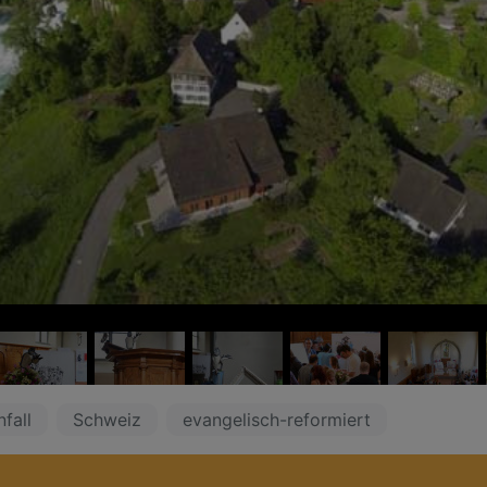
fall
Schweiz
evangelisch-reformiert