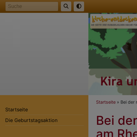
Direkt
Suche
zum
Inhalt
Breadcr
Startseite
Bei der 
Startseite
Bei der
Hauptnavigation
Die Geburtstagsaktion
am Rhe