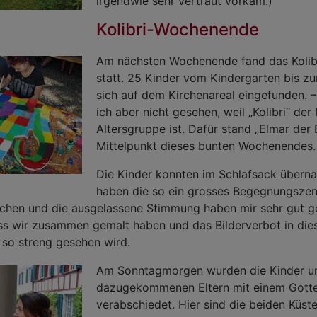
irgendwie sehr vertraut vorkam.)
Kolibri-Wochenende
Am nächsten Wochenende fand das Koli
statt. 25 Kinder vom Kindergarten bis zu
sich auf dem Kirchenareal eingefunden. –
ich aber nicht gesehen, weil „Kolibri“ de
Altersgruppe ist. Dafür stand „Elmar der 
Mittelpunkt dieses bunten Wochenendes
Die Kinder konnten im Schlafsack übern
haben die so ein grosses Begegnungsze
achen und die ausgelassene Stimmung haben mir sehr gut g
ss wir zusammen gemalt haben und das Bilderverbot in die
 so streng gesehen wird.
Am Sonntagmorgen wurden die Kinder u
dazugekommenen Eltern mit einem Gotte
verabschiedet. Hier sind die beiden Küst