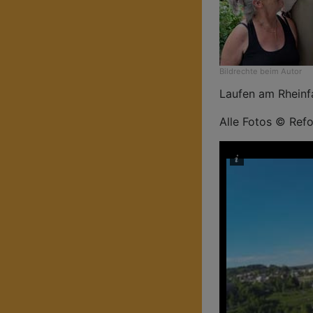
Bildrechte
beim Autor
Laufen am Rheinfa
Alle Fotos © Refo