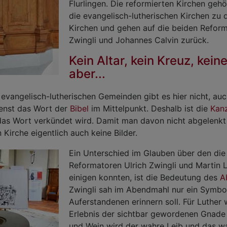
Flurlingen. Die reformierten Kirchen geh
die evangelisch-lutherischen Kirchen zu
Kirchen und gehen auf die beiden Reform
Zwingli und Johannes Calvin zurück.
Kein Altar, kein Kreuz, keine
aber...
 evangelisch-lutherischen Gemeinden gibt es hier nicht, auc
ienst das Wort der
Bibel
im Mittelpunkt. Deshalb ist die
Kan
das Wort verkündet wird. Damit man davon nicht abgelenkt w
 Kirche eigentlich auch keine Bilder.
Ein Unterschied im Glauben über den die
Reformatoren Ulrich Zwingli und Martin L
einigen konnten, ist die Bedeutung des
A
Zwingli sah im Abendmahl nur ein Symbo
Auferstandenen erinnern soll. Für Luther 
Erlebnis der sichtbar gewordenen Gnade 
und Wein wird der wahre Leib und das wa