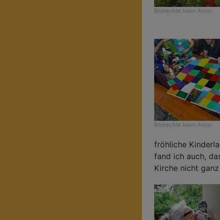
Bildrechte
beim Autor
Bildrechte
beim Autor
fröhliche Kinderl
fand ich auch, da
Kirche nicht ganz