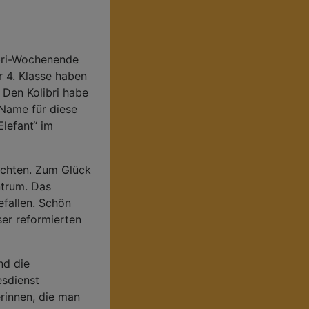
bri-Wochenende
r 4. Klasse haben
 Den Kolibri habe
r Name für diese
Elefant“ im
.
achten. Zum Glück
ntrum. Das
efallen. Schön
ser reformierten
nd die
sdienst
erinnen, die man