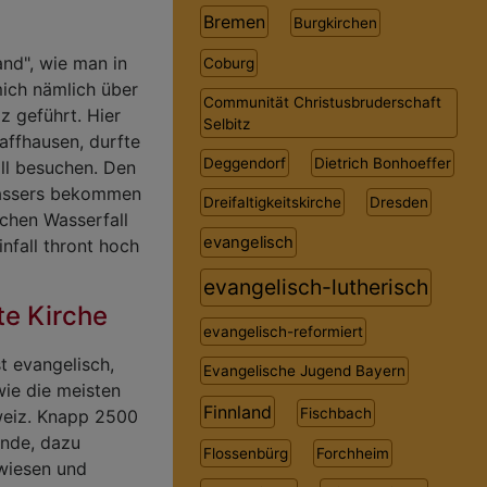
Bremen
Burgkirchen
and", wie man in
Coburg
mich nämlich über
Communität Christusbruderschaft
z geführt. Hier
Selbitz
affhausen, durfte
Deggendorf
Dietrich Bonhoeffer
ll besuchen. Den
wassers bekommen
Dreifaltigkeitskirche
Dresden
chen Wasserfall
evangelisch
infall thront hoch
evangelisch-lutherisch
te Kirche
evangelisch-reformiert
t evangelisch,
Evangelische Jugend Bayern
wie die meisten
Finnland
Fischbach
weiz. Knapp 2500
inde, dazu
Flossenbürg
Forchheim
wiesen und