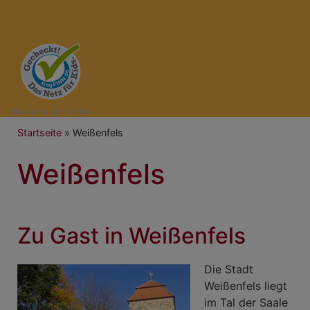
Bildrechte
beim Autor
Breadcrumb
Startseite
Weißenfels
Weißenfels
Zu Gast in Weißenfels
Die Stadt
Weißenfels liegt
im Tal der Saale