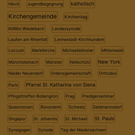
katholisch
Hévíz
Jugendbegegnung
Kirchengemeinde
Kirchentag
Kößlitz-Wiedebach
Landessynode
Laufen am Rheinfall
Lennestadt-Kirchhundem
Loccum
Marktkirche
Michaeliskloster
Mittenwald
New York
Münchsteinach
Münster
Nellschütz
Nieder Neuendorf
Ordensgemeinschaft
Orthodox
Pfarrei St. Katharina von Siena
Paris
Pfingsttreffen Bobengrün
Prag
Predigerseminar
Queenstown
Rovaniemi
Schweiz
Seidmannsdorf
St. Pauls
Singapur
St. Johannis
St. Michael
Synagogen
Synode
Tag der Niedersachsen