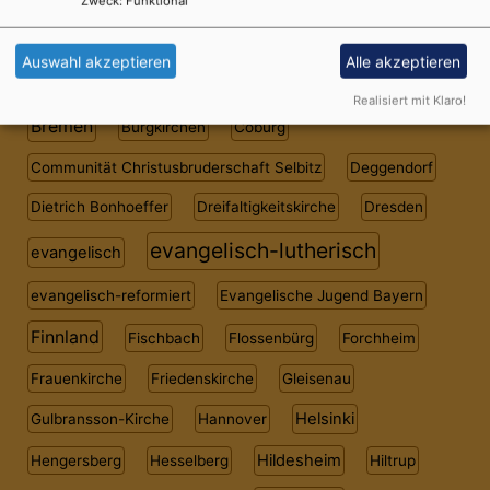
Zweck
:
Funktional
Kiras Reiseziele
Auswahl akzeptieren
Alle akzeptieren
Auferstehungskirche
Bad Wörishofen
Borau
Realisiert mit Klaro!
Bremen
Burgkirchen
Coburg
Communität Christusbruderschaft Selbitz
Deggendorf
Dietrich Bonhoeffer
Dreifaltigkeitskirche
Dresden
evangelisch-lutherisch
evangelisch
evangelisch-reformiert
Evangelische Jugend Bayern
Finnland
Fischbach
Flossenbürg
Forchheim
Frauenkirche
Friedenskirche
Gleisenau
Helsinki
Gulbransson-Kirche
Hannover
Hildesheim
Hengersberg
Hesselberg
Hiltrup