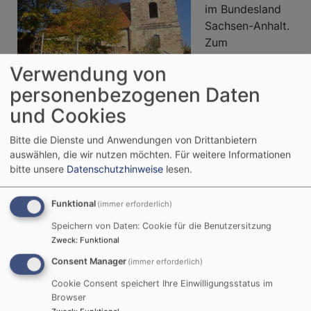
im Bundesland
Sachsen-Anhalt.
Zum
evangelischen
Verwendung von
Pfarrbereich
personenbezogenen Daten
Weißenfels Süd-
Bildrechte
beim Autor
Ost gehören die drei Kirchspiele Langendorf, Zorbau
und Cookies
und Nessa, zu denen wiederum mehrere Kirchen
Bitte die Dienste und Anwendungen von Drittanbietern
gehören. Diese Kirchen sind zum Teil viele
auswählen, die wir nutzen möchten.
Für weitere Informationen
Jahrhunderte alt. Drei dieser Kirchen durfte ich
bitte unsere
Datenschutzhinweise
lesen.
besuchen.
Funktional
(immer erforderlich)
Weiterlesen
über
Speichern von Daten: Cookie für die Benutzersitzung
Zu
Zweck
:
Funktional
Gast
Consent Manager
(immer erforderlich)
in
Cookie Consent speichert Ihre Einwilligungsstatus im
Weißenfels
Browser