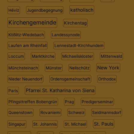
katholisch
Hévíz
Jugendbegegnung
Kirchengemeinde
Kirchentag
Kößlitz-Wiedebach
Landessynode
Laufen am Rheinfall
Lennestadt-Kirchhundem
Loccum
Marktkirche
Michaeliskloster
Mittenwald
New York
Münchsteinach
Münster
Nellschütz
Nieder Neuendorf
Ordensgemeinschaft
Orthodox
Pfarrei St. Katharina von Siena
Paris
Pfingsttreffen Bobengrün
Prag
Predigerseminar
Queenstown
Rovaniemi
Schweiz
Seidmannsdorf
St. Pauls
Singapur
St. Johannis
St. Michael