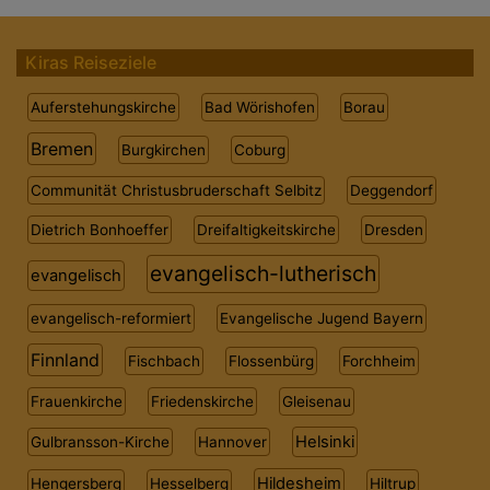
Kiras Reiseziele
Auferstehungskirche
Bad Wörishofen
Borau
Bremen
Burgkirchen
Coburg
Communität Christusbruderschaft Selbitz
Deggendorf
Dietrich Bonhoeffer
Dreifaltigkeitskirche
Dresden
evangelisch-lutherisch
evangelisch
evangelisch-reformiert
Evangelische Jugend Bayern
Finnland
Fischbach
Flossenbürg
Forchheim
Frauenkirche
Friedenskirche
Gleisenau
Helsinki
Gulbransson-Kirche
Hannover
Hildesheim
Hengersberg
Hesselberg
Hiltrup