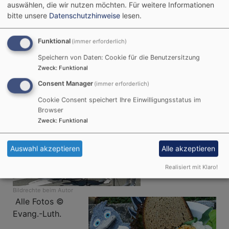
auswählen, die wir nutzen möchten.
Für weitere Informationen
Nach dem Gottesdienst sorgte die Folkloregruppe
bitte unsere
Datenschutzhinweise
lesen.
"Kalinka" mit Tanz und Musik für gute Stimmung.
Und natürlich gab es auch ganz leckeres Essen,
Funktional
(immer erforderlich)
denn Feiern macht hungrig.
Speichern von Daten: Cookie für die Benutzersitzung
Vielen Dank für die herzliche Einladung und das
Zweck
:
Funktional
tolle Fest! Es war schön bei Euch in Weiden!
Consent Manager
(immer erforderlich)
Cookie Consent speichert Ihre Einwilligungsstatus im
Browser
Zweck
:
Funktional
Auswahl akzeptieren
Alle akzeptieren
Realisiert mit Klaro!
Bildrechte
beim Autor
Alle Fotos ©
Evang.-Luth.