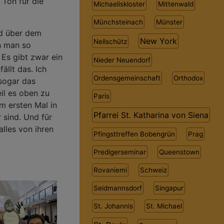
Ton für die
Michaeliskloster
Mittenwald
Münchsteinach
Münster
d über dem
New York
Nellschütz
n man so
 Es gibt zwar ein
Nieder Neuendorf
ällt das. Ich
Ordensgemeinschaft
Orthodox
sogar das
il es oben zu
Paris
m ersten Mal in
Pfarrei St. Katharina von Siena
 sind. Und für
alles von ihren
Pfingsttreffen Bobengrün
Prag
Predigerseminar
Queenstown
Rovaniemi
Schweiz
Seidmannsdorf
Singapur
St. Johannis
St. Michael