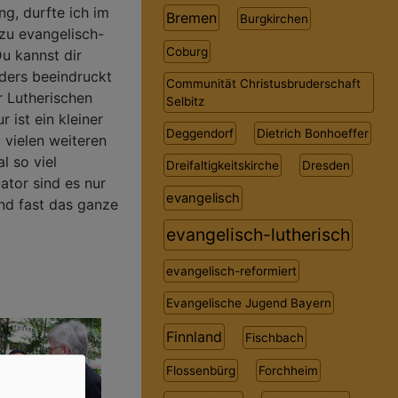
g, durfte ich im
Bremen
Burgkirchen
zu evangelisch-
Coburg
Du kannst dir
nders beeindruckt
Communität Christusbruderschaft
r Lutherischen
Selbitz
ist ein kleiner
Deggendorf
Dietrich Bonhoeffer
 vielen weiteren
l so viel
Dreifaltigkeitskirche
Dresden
ator sind es nur
evangelisch
nd fast das ganze
evangelisch-lutherisch
evangelisch-reformiert
Evangelische Jugend Bayern
Finnland
Fischbach
Flossenbürg
Forchheim