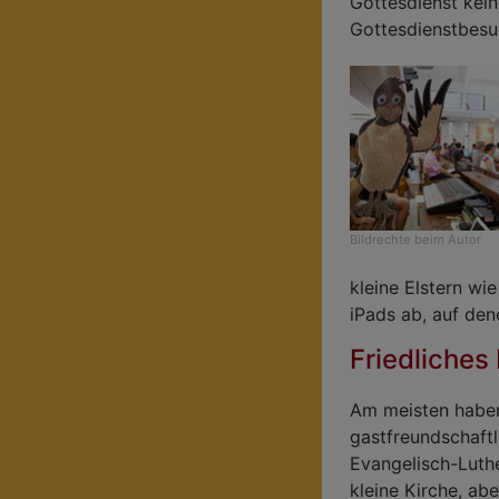
Gottesdienst kei
Gottesdienstbesuc
Bildrechte
beim Autor
kleine Elstern wi
iPads ab, auf den
Friedliches
Am meisten haben
gastfreundschaft
Evangelisch-Luthe
kleine Kirche, ab