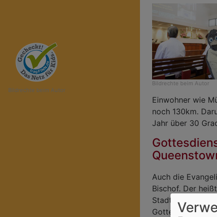
Bildrechte
beim Autor
Bildrechte
beim Autor
Einwohner wie Mün
noch 130km. Daru
Jahr über 30 Gra
Gottesdiens
Queenstow
Auch die Evangeli
Bischof. Der heißt
Stadtteil Queens
Verwe
Gottesdienst bes