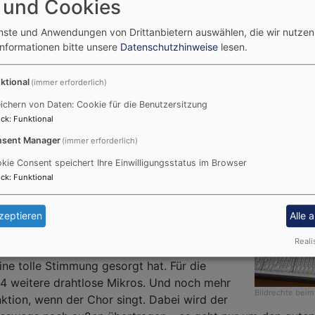
 und Cookies
ab es noch einen Gottesdienst auf Chinesisch, zu
tglieder kommen.
enste und Anwendungen von Drittanbietern auswählen, die wir nutze
Informationen bitte unsere
Datenschutzhinweise
lesen.
Unser bayerischer
Landesbischof Bedford-
Bildre
ktional
(immer erforderlich)
Strohm hat über die Taufe Jesu d
den Täufer gepredigt. Wir haben 
ichern von Daten: Cookie für die Benutzersitzung
ck
:
Funktional
und wurden von einer elektronisch
begleitet. Hier lieben sie die Elektr
sent Manager
(immer erforderlich)
Eine Kirche voller Tech
kie Consent speichert Ihre Einwilligungsstatus im Browser
ck
:
Funktional
In der vorletzten
n großes Mischpult aufgebaut, mehrere
zeptieren
Alle 
ahtlose Mikrofone und ein Laptop. Außerdem
Reali
one und Lautsprecher für die Band, die live
eine tolle Stimmung gesorgt hat. Für die
4 weitere drahtlose Mikros. Und noch mehr
Bildrechte
beim
nktion, wenn der Chor singt. Dabei wird der