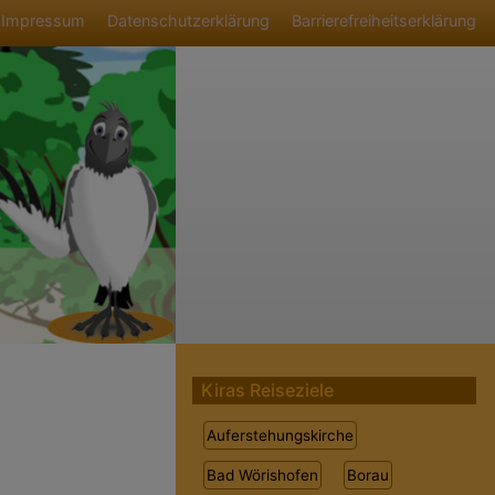
ü
Impressum
Datenschutzerklärung
Barrierefreiheitserklärung
Kiras Reiseziele
Auferstehungskirche
Bad Wörishofen
Borau