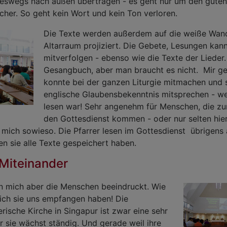
neswegs nach außen übertragen - es geht nur um den guten 
her. So geht kein Wort und kein Ton verloren.
Die Texte werden außerdem auf die weiße Wan
Altarraum projiziert. Die Gebete, Lesungen kan
mitverfolgen - ebenso wie die Texte der Lieder.
Gesangbuch, aber man braucht es nicht. Mir gef
konnte bei der ganzen Liturgie mitmachen und 
englische Glaubensbekenntnis mitsprechen - we
lesen war! Sehr angenehm für Menschen, die zu
den Gottesdienst kommen - oder nur selten hier
e mich sowieso. Die Pfarrer lesen im Gottesdienst übrigens 
en sie alle Texte gespeichert haben.
 Miteinander
 mich aber die Menschen beeindruckt. Wie
lich sie uns empfangen haben! Die
rische Kirche in Singapur ist zwar eine sehr
er sie wächst ständig. Und gerade weil ihre