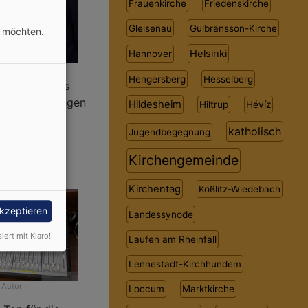
Frauenkirche
Friedenskirche
Gleisenau
Gulbransson-Kirche
n möchten.
Helsinki
Hannover
chte
beim Autor
Hengersberg
Hesselberg
urch Johannes
Choräle gesungen
Hildesheim
Hiltrup
Hévíz
en Orgel
katholisch
Jugendbegegnung
onik!
Kirchengemeinde
nik
Kirchentag
Kößlitz-Wiedebach
akzeptieren
Landessynode
siert mit Klaro!
Laufen am Rheinfall
Lennestadt-Kirchhundem
 Autor
Loccum
Marktkirche