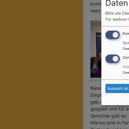
Daten
kommen. Später g
dem etwa 140 Mi
Bitte die Di
Für weitere 
Fun
Spe
Zwe
Con
Coo
Zwe
Bildrechte
beim Autor
Bankreihe war ei
Auswahl ak
Empfänger für dr
gab es die Mikrof
gespielt und für 
Sprecher gab es 
Mikros sind in Fu